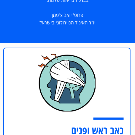
בברכת בריאות שלמה,
פרופ' יואב צ'פמן
יו"ר האיגוד הנוירולוגי בישראל
כאב ראש ופנים