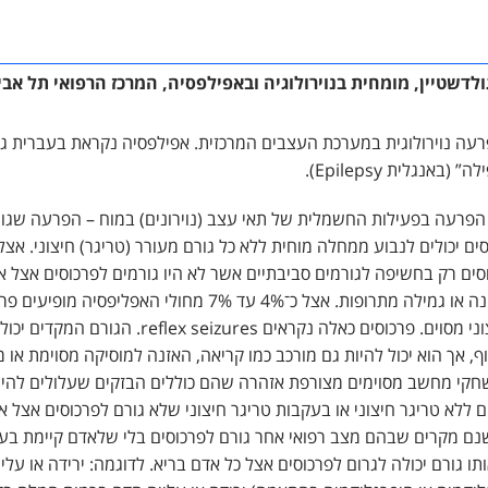
לדשטיין, מומחית בנוירולוגיה ובאפילפסיה, המרכז הרפואי תל אבי
עה נוירולוגית במערכת העצבים המרכזית. אפילפסיה נקראת בעברית גם כִּפ
אנגלית Epilepsy).
הפרעה בפעילות החשמלית של תאי עצב (נוירונים) במוח – הפרעה שגו
Se). פרכוסים יכולים לנבוע ממחלה מוחית ללא כל גורם מעורר (טריגר) חיצוני. א
סים רק בחשיפה לגורמים סביבתיים אשר לא היו גורמים לפרכוסים אצל א
לדוגמה, חסך בשינה או גמילה מתרופות. אצל כ־4% עד 7% מחולי האפליפ
חשיפה לגורם חיצוני מסוים. פרכוסים כאלה נקראים eizures
וף, אך הוא יכול להיות גם מורכב כמו קריאה, האזנה למוסיקה מסוימת א
קי מחשב מסוימים מצורפת אזהרה שהם כוללים הבזקים שעלולים להיות
ם ללא טריגר חיצוני או בעקבות טריגר חיצוני שלא גורם לפרכוסים אצל 
unprovo. ישנם מקרים שבהם מצב רפואי אחר גורם לפרכוסים בלי שלאדם קיימת ב
תו גורם יכולה לגרום לפרכוסים אצל כל אדם בריא. לדוגמה: ירידה או על