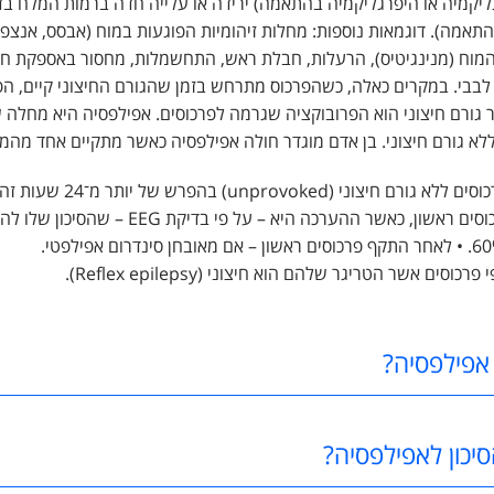
ליקמיה או היפרגליקמיה בהתאמה) ירידה או עלייה חדה ברמות המלח בד
תאמה). דוגמאות נוספות: מחלות זיהומיות הפוגעות במוח (אבסס, אנצפל
המוח (מנינגיטיס), הרעלות, חבלת ראש, התחשמלות, מחסור באספקת חמ
לבבי. במקרים כאלה, כשהפרכוס מתרחש בזמן שהגורם החיצוני קיים, הפ
Pr, כלומר גורם חיצוני הוא הפרובוקציה שגרמה לפרכוסים. אפילפסיה היא מחלה
ללא גורם חיצוני. בן אדם מוגדר חולה אפילפסיה כאשר מתקיים אחד מהמ
וני (unprovoked) בהפרש של יותר מ־24 שעות זה מזה.
• לאחר התקף פרכוסים ראשון, כאשר ההערכה היא – על פי ב
סים אשר הטריגר שלהם הוא חיצוני (Reflex epilepsy).
אפילפסיה?
יכון לאפילפסיה?