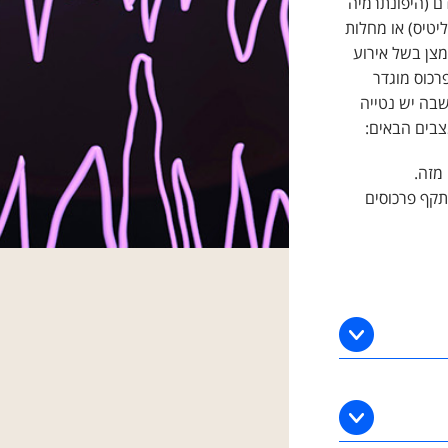
ם (היפונתרמיה
יטיס) או מחלות
צן בשל אירוע
רכוס מוגדר
 שבה יש נטייה
צבים הבאים:
דיקת EEG – שהסיכון שלו להתקף פרכוסים