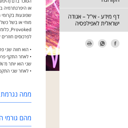
הסוכר בדם (היפוג
או היפרנתרמיה בה
שפוגעות בקרומי 
דף מידע - אי"ל – אגודה
מוחי או בשל כשל 
ישראלית לאפילפסיה
ovoked
לפרכוסים חוזרים 
• הוא חווה שני פרכוסים ללא גורם חיצ
שני הוא יותר מ־60%. • לאחר התקף פרכוסים ראשון – אם מאובחן סינדרום אפילפטי.
• לאחר שני התקפי פרכו
ממה נגרמת 
מהם גורמי הס