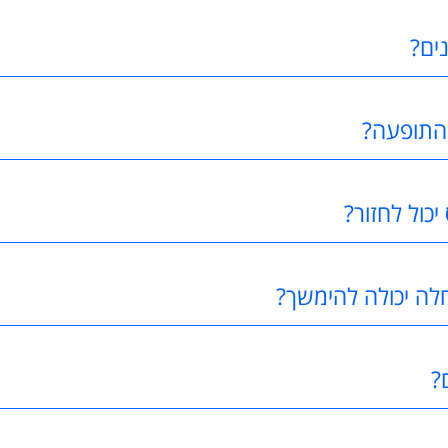
ים?
התופעה?
כול לחזור?
לה יכולה להימשך?
?