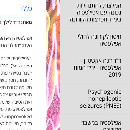
המלצות להתנהלות
כללי
נכונה עם אפילפסיה
בימי התפרצות הקורונה
מאת: ד״ר
לילך
גו
חיסון לקורונה לחולי
אפילפסיה היא הפר
אפילפסיה
העם: “מחלת הנפילה” (ב
באפילפסיה ישנה 
ד"ר דנה אקשטיין -
(izures
אפילפסיה - יריד המוח
ישנה נטייה לפרכו
2019
Psychogenic
הבזקי אור או צפצ
nonepileptic
זאת הסיבה שלמשח
seizures (PNES)
אפילפסיה. פרכוסי
ked
אפילפסיה במשבר
כלומר, חשיפה לאו
הקורונה