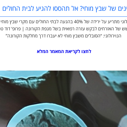
נים של שבץ מוחי? אל תהססו להגיע לבית החולים
האיגוד הנוירולוגי מתריע על ירידה של 40% בהגעה לבתי החולים עם מקרי 
 של האזרחים לבקש עזרה רפואית בשל מגפת הקורונה | פרופ’ דוד טנה,
הנוירולוגי: “הסובלים משבץ מוחי לא יעברו דרך מחלקות הקורונה”
לחצו לקריאת המאמר המלא