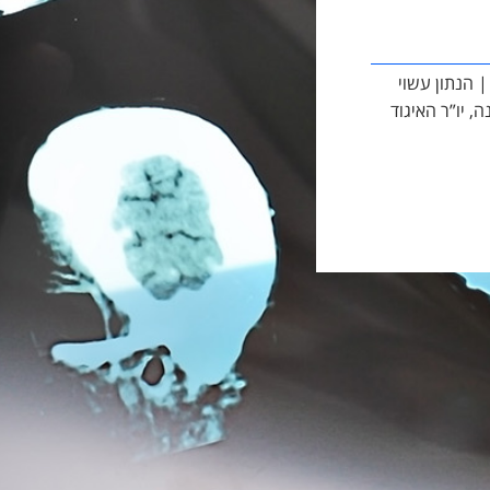
שבץ מוחי | הנתון עשוי
 יו”ר האיגוד